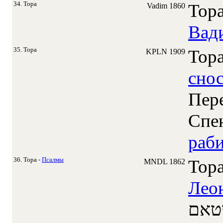
34. Тора
Тор
Vadim
1860
Вад
35. Тора
Тор
KPLN
1909
сно
Пере
Спе
раб
36. Тора -
Псалмы
Тор
MNDL
1862
Лео
שטאם