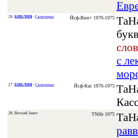
Евре
26.
БИБЛИЯ
-
Склеенные
ТаН
Йсф-Вин+
1970-1975
бук
сло
c ле
мор
27.
БИБЛИЯ
-
Склеенные
ТаН
Йсф-Кас
1970-1975
Кас
28. Ветхий Завет
ТаН
TNHr
1975
рав