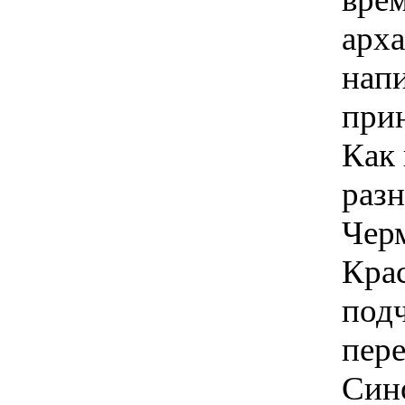
арх
нап
прин
Как 
разн
Черм
Крас
подч
пере
Син