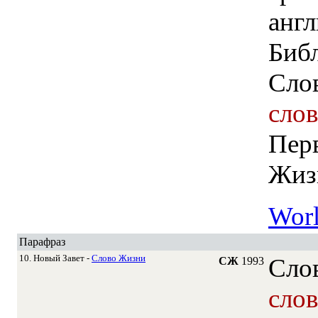
Библ
Сло
сло
Пер
Жиз
Worl
Парафраз
10. Новый Завет -
Слово Жизни
Сло
СЖ
1993
сло