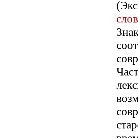
(Экс
сло
Знак
соот
совр
Част
лекс
воз
сов
стар
врем