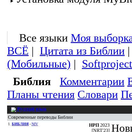
Все языки
Моя выборк
ВСЁ
|
Цитата из Библии
(Мобильные)
|
Softprojec
Библия
Комментарии
Планы чтения
Словари
Пе
Русский язык
1
Современные переводы Библии
1.
БИБЛИЯ
-
NIV
Нов
НРП
2023
[NRT'23]