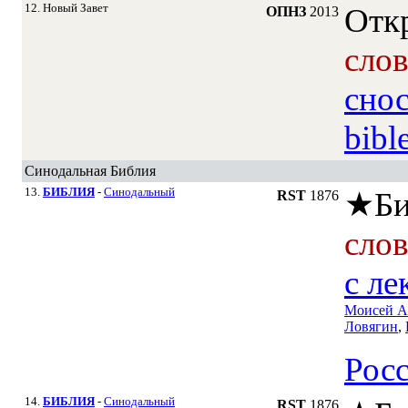
12. Новый Завет
Отк
ОПНЗ
2013
сло
сно
bibl
Синодальная Библия
13.
БИБЛИЯ
-
Синодальный
★
Би
RST
1876
сло
c ле
Моисей А
Ловягин
,
Рос
14.
БИБЛИЯ
-
Синодальный
RST
1876