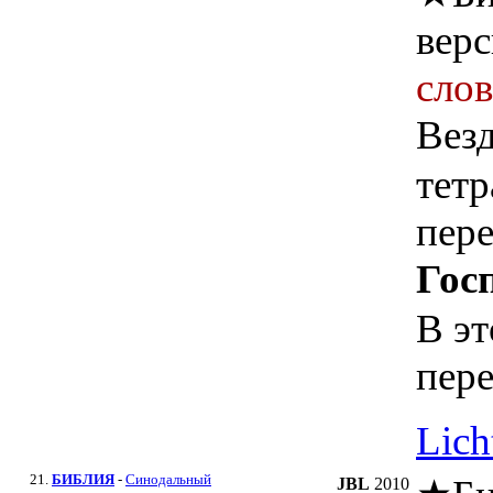
верс
сло
Везд
тет
пере
Гос
В эт
пере
Lich
21.
БИБЛИЯ
-
Синодальный
JBL
2010