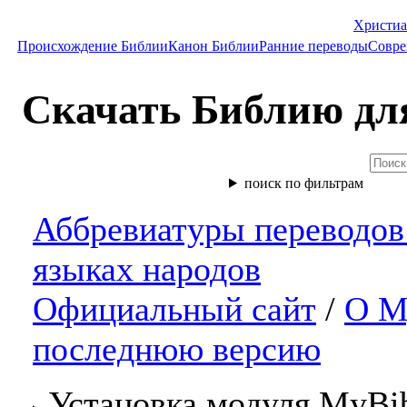
Христиа
Происхождение Библии
Канон Библии
Ранние переводы
Совре
Скачать Библию для
поиск по фильтрам
Аббревиатуры переводов
языках народов
Официальный сайт
/
О M
последнюю версию
Установка модуля MyBi