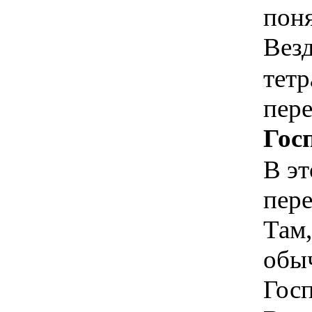
пон
Везд
тет
пере
Гос
В эт
пере
Там,
обы
Госп