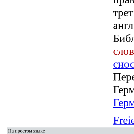
Биб
сло
сно
Пере
Герм
Гер
Frei
На простом языке