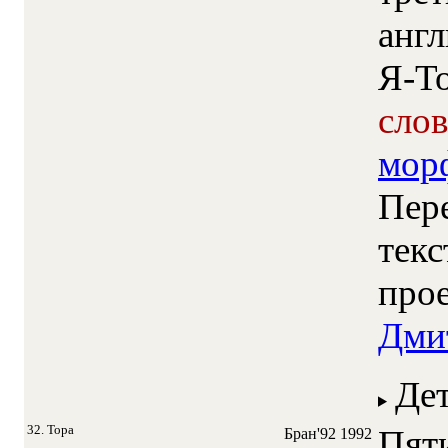
Я-Т
сло
мор
Пер
текс
прое
Дми
Де
32. Тора
Пят
Бран'92
1992