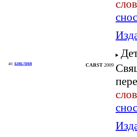
сло
сно
Изда
Де
40.
БИБЛИЯ
Свя
CARST
2009
пере
сло
сно
Изда