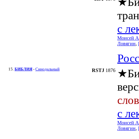
★
Б
тра
c ле
Моисей А
Ловягин
,
Рос
15.
БИБЛИЯ
-
Синодальный
★
Би
RSTJ
1876
верс
сло
c ле
Моисей А
Ловягин
,