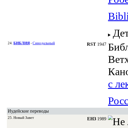
Bibl
Де
24.
БИБЛИЯ
-
Синодальный
Биб
RST
1947
Ветх
Кан
c ле
Рос
Иудейские переводы
25. Новый Завет
ЕНЗ
1989