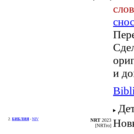
сло
сно
Пере
Сдел
ориг
и до
Bibl
Де
2.
БИБЛИЯ
-
NIV
Нов
NRT
2023
[NRTro]