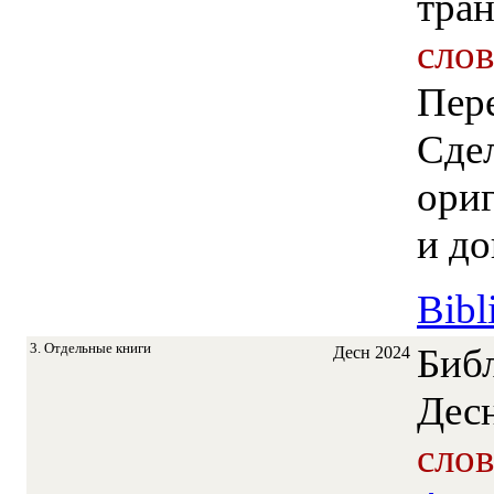
тра
сло
Пере
Сдел
ориг
и до
Bibl
3. Отдельные книги
Биб
Десн
2024
Дес
сло