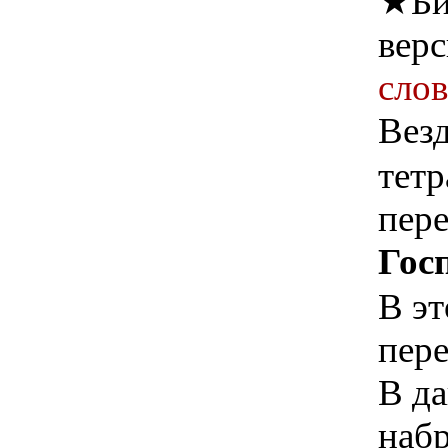
★
Би
верс
сло
Везд
тет
пере
Гос
В эт
пере
В да
наб