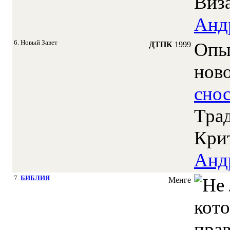
Виза
Анд
6. Новый Завет
Опы
ДТПК
1999
нов
сно
Тра
Крит
Анд
7.
БИБЛИЯ
Менге