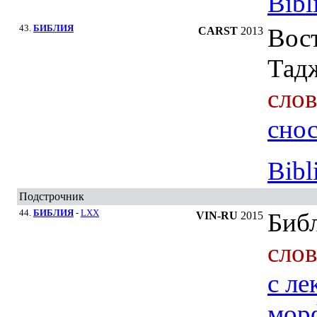
Bibl
43.
БИБЛИЯ
Вост
CARST
2013
Тад
сло
сно
Bibl
Подстрочник
44.
БИБЛИЯ
-
LXX
Биб
VIN-RU
2015
сло
c ле
мор