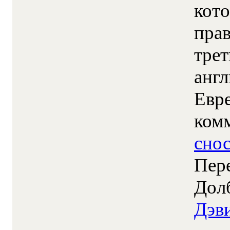
Евре
ком
сно
Пере
Дол
Дэв