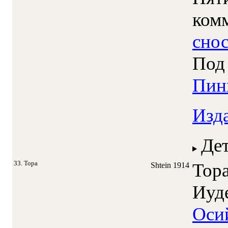
ком
сно
Под 
Пин
Изд
Де
33. Тора
Тора
Shtein
1914
Иуд
Оси