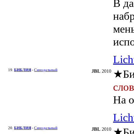
В да
наб
мень
испо
Lich
19.
БИБЛИЯ
-
Синодальный
★
Би
JBL
2010
сло
На о
Lich
20.
БИБЛИЯ
-
Синодальный
★
Би
JBL
2010